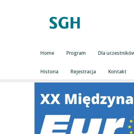
Przejdź do treści
Main navigation
Home
Program
Dla uczestnikó
Historia
Rejestracja
Kontakt